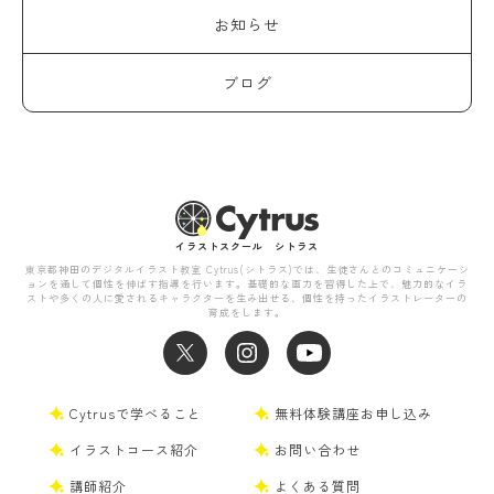
お知らせ
ブログ
イラストスクール シトラス
東京都神田のデジタルイラスト教室 Cytrus(シトラス)では、生徒さんとのコミュニケーシ
ョンを通して個性を伸ばす指導を行います。基礎的な画力を習得した上で、魅力的なイラ
ストや多くの人に愛されるキャラクターを生み出せる、個性を持ったイラストレーターの
育成をします。
Cytrusで学べること
無料体験講座お申し込み
イラストコース紹介
お問い合わせ
講師紹介
よくある質問